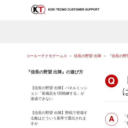
コーエーテクモゲームス
信長の野望 出陣
『信長の野
『信長の野望 出陣』の遊び方
【信長の野望 出陣】パネルミッシ
ョン「装備品を1回精練する」が
達成できない
【信長の野望 出陣】野戦で登場す
「
る敵はどういう基準で選出されま
「
すか