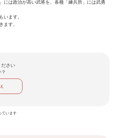
」には政治が高い武将を、各種「練兵所」には武勇
もいます。
きます。
ください
か？
いえ
っています