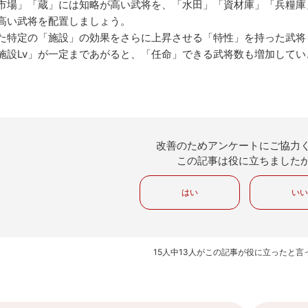
市場」「蔵」には知略が高い武将を、「水田」「資材庫」「兵糧庫
高い武将を配置しましょう。
た特定の「施設」の効果をさらに上昇させる「特性」を持った武将
施設Lv」が一定まであがると、「任命」できる武将数も増加してい
改善のためアンケートにご協力
この記事は役に立ちました
はい
い
15人中13人がこの記事が役に立ったと言