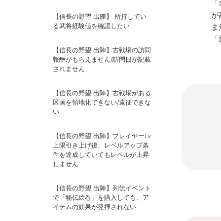
「
が
【信長の野望 出陣】 所持してい
る武将経験値を確認したい
ま
「
【信長の野望 出陣】古戦場の訪問
報酬がもらえません/訪問日が記載
されません
【信長の野望 出陣】古戦場がある
区画を領地化できない/遠征できな
い
【信長の野望 出陣】プレイヤーLv
上限引き上げ後、レベルアップ条
件を達成していてもレベルが上昇
しません
【信長の野望 出陣】列伝イベント
で「秘伝絵巻」を購入しても、ア
イテムの効果が発揮されない