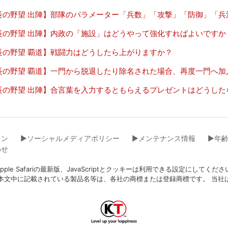
長の野望 出陣】部隊のパラメーター「兵数」「攻撃」「防御」「兵
長の野望 出陣】内政の「施設」はどうやって強化すればよいですか
長の野望 覇道】戦闘力はどうしたら上がりますか？
長の野望 覇道】一門から脱退したり除名された場合、再度一門へ加
長の野望 出陣】合言葉を入力するともらえるプレゼントはどうした
イン
▶︎ソーシャルメディアポリシー
▶︎メンテナンス情報
▶︎年
わせ
eFox、Apple Safariの最新版、JavaScriptとクッキーは利用できる設
本文中に記載されている製品名等は、各社の商標または登録商標です。 当社