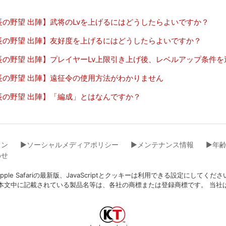
長の野望 出陣】武将のLvを上げるにはどうしたらよいですか？
長の野望 出陣】友好度を上げるにはどうしたらよいですか？
長の野望 出陣】プレイヤーLv上限引き上げ後、レベルアップ条件
長の野望 出陣】遠征令の使用方法がわかりません
長の野望 出陣】「編成」とはなんですか？
イン
▶︎ソーシャルメディアポリシー
▶︎メンテナンス情報
▶︎年
わせ
eFox、Apple Safariの最新版、JavaScriptとクッキーは利用できる設
本文中に記載されている製品名等は、各社の商標または登録商標です。 当社