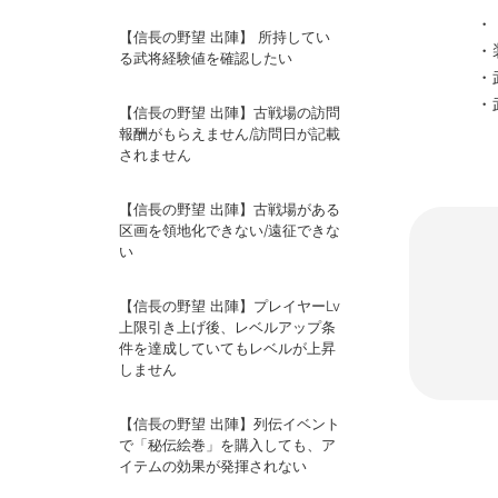
・
【信長の野望 出陣】 所持してい
・
る武将経験値を確認したい
・
・
【信長の野望 出陣】古戦場の訪問
報酬がもらえません/訪問日が記載
されません
【信長の野望 出陣】古戦場がある
区画を領地化できない/遠征できな
い
【信長の野望 出陣】プレイヤーLv
上限引き上げ後、レベルアップ条
件を達成していてもレベルが上昇
しません
【信長の野望 出陣】列伝イベント
で「秘伝絵巻」を購入しても、ア
イテムの効果が発揮されない