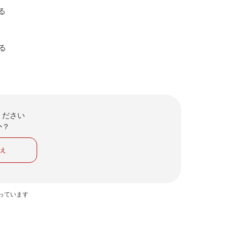
る
る
ください
か？
いえ
っています