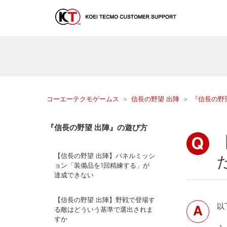
コーエーテクモゲームス
信長の野望 出陣
『信長の野
『信長の野望 出陣』の遊び方
【信長の野望 出陣】パネルミッシ
ョン「装備品を1回精練する」が
達成できない
【信長の野望 出陣】野戦で登場す
以
る敵はどういう基準で選出されま
すか
・