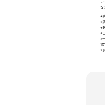
レ
な
※
※
※
※
※
1
※