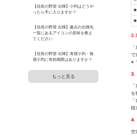
【信長の野望 出陣】小判はどうや
★
ったら手に入りますか？
★
【信長の野望 出陣】拠点の出陣先
一覧にあるアイコンの意味を教え
2
てください
「
【信長の野望 出陣】有償小判・無
で
償小判に有効期限はありますか？
※
3
もっと見る
「
を
「
指
4
空