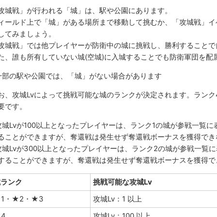
攻城戦」が行われる「城」は、駅や公園にあります。
ィールド上で「城」がある場所まで移動して挑むか、「攻城戦」イ
してみましょう。
攻城戦」では他プレイヤーが防衛中の城に挑戦し、勝利することで
た、誰も所有していない城(空城)に入城することでも防衛軍団を配
一部の駅や公園では、「城」がない場合があります
お、攻城Lvによって挑戦可能な城のランクが決定されます。ランク
要です。
攻城Lvが100以上となったプレイヤーは、ランク1の城が参戦一覧
ることができますが、奪還戦は発生せず奪還戦ボーナスを獲得でき
攻城Lvが300以上となったプレイヤーは、ランク2の城が参戦一
することができますが、奪還戦は発生せず奪還戦ボーナスを獲得で
城ランク
挑戦可能な攻城Lv
1・★2・★3
攻城Lv：1 以上
4
攻城Lv：100 以上