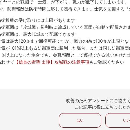
イヤーとの戦闘で「士気」が下がり、戦力が低下してしまいます。
お、防衛報酬は防衛時間に応じて獲得できます。士気を回復する「
防衛報酬の受け取りには上限があります
防衛軍団は「攻城戦」勝利時に編成している軍団が自動で配属され
防衛軍団は、最大10城まで配属できます
士気は最大120％まで回復可能ですが、戦力の値は100％が上限とな
士気が101%以上ある防衛軍団に勝利した場合、または同じ防衛軍
01％以上になった場合でも、参戦報酬として獲得できる減少させた士
あわせて
【信長の野望 出陣】攻城戦の注意事項
もご確認ください
改善のためアンケートにご協力
この記事は役に立ちました
はい
い