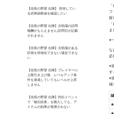
「
【信長の野望 出陣】 所持してい
フ
る武将経験値を確認したい
探
「
【信長の野望 出陣】古戦場の訪問
ま
報酬がもらえません/訪問日が記載
されません
※
【信長の野望 出陣】古戦場がある
な
区画を領地化できない/遠征できな
必
い
※
【信長の野望 出陣】プレイヤーLv
す
上限引き上げ後、レベルアップ条
※
件を達成していてもレベルが上昇
城
しません
【信長の野望 出陣】列伝イベント
で「秘伝絵巻」を購入しても、ア
★
イテムの効果が発揮されない
★