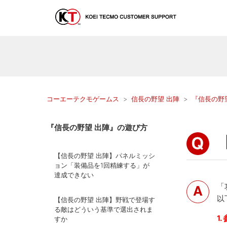
コーエーテクモゲームス
信長の野望 出陣
『信長の野
『信長の野望 出陣』の遊び方
【信長の野望 出陣】パネルミッシ
ョン「装備品を1回精練する」が
達成できない
「
以
【信長の野望 出陣】野戦で登場す
る敵はどういう基準で選出されま
1
すか