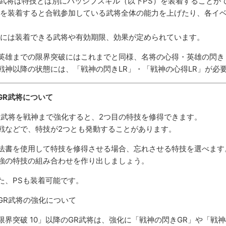
R武将は特技とは別にパッシブスキル（以下PS）を装着することが
Sを装着すると合戦参加している武将全体の能力を上げたり、各イ
。
Sには装着できる武将や有効期限、効果が定められています。
英雄までの限界突破にはこれまでと同様、名将の心得・英雄の閃き
戦神以降の状態には、「戦神の閃きLR」・「戦神の心得LR」が必
GR武将について
R武将を戦神まで強化すると、2つ目の特技を修得できます。
戦などで、特技が2つとも発動することがあります。
法書を使用して特技を修得させる場合、忘れさせる特技を選べます
強の特技の組み合わせを作り出しましょう。
た、PSも装着可能です。
GR武将の強化について
限界突破 10」以降のGR武将は、強化に「戦神の閃きGR」や「戦