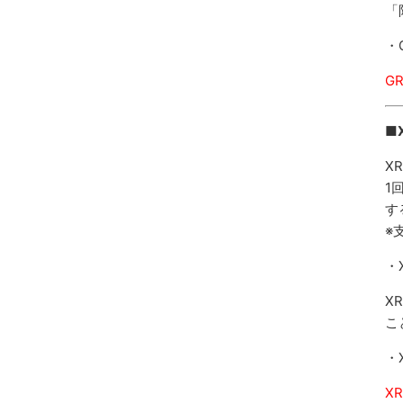
「
・
G
■
X
1
す
※
・
X
こ
・
X