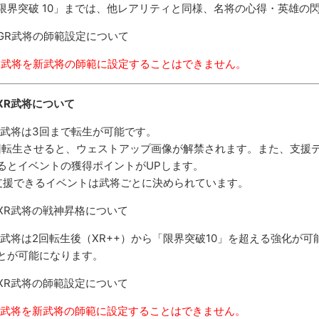
限界突破 10」までは、他レアリティと同様、名将の心得・英雄の
GR武将の師範設定について
R武将を新武将の師範に設定することはできません。
XR武将について
R武将は3回まで転生が可能です。
回転生させると、ウェストアップ画像が解禁されます。また、支援
るとイベントの獲得ポイントがUPします。
支援できるイベントは武将ごとに決められています。
XR武将の戦神昇格について
R武将は2回転生後（XR++）から「限界突破10」を超える強化が
とが可能になります。
XR武将の師範設定について
R武将を新武将の師範に設定することはできません。