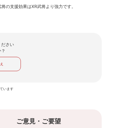
武将の支援効果はXR武将より強力です。
ください
か？
いえ
っています
ご意見・ご要望