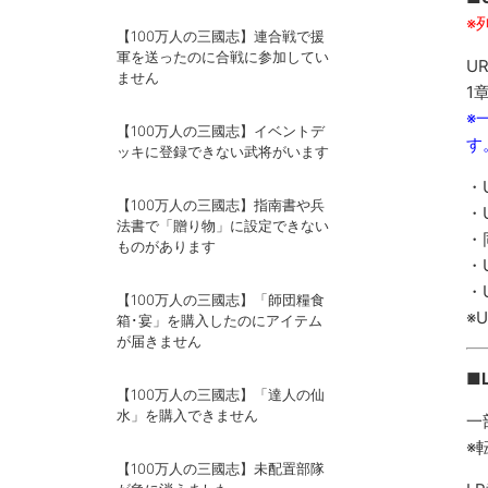
※
【100万人の三國志】連合戦で援
軍を送ったのに合戦に参加してい
U
ません
1
※
【100万人の三國志】イベントデ
す
ッキに登録できない武将がいます
・
【100万人の三國志】指南書や兵
・
法書で「贈り物」に設定できない
・
ものがあります
・
・
【100万人の三國志】「師団糧食
※
箱･宴」を購入したのにアイテム
が届きません
■
【100万人の三國志】「達人の仙
水」を購入できません
一
※
【100万人の三國志】未配置部隊