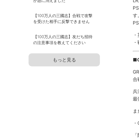
L
が急に消えました
P
す
【100万人の三國志】合戦で攻撃
を受けた相手に反撃できません
P
・
【100万人の三國志】友だち招待
・
の注意事項を教えてください
もっと見る
■
G
合
兵
最
ま
・
「