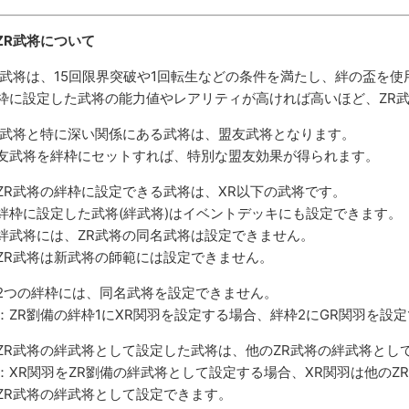
ZR武将について
R武将は、15回限界突破や1回転生などの条件を満たし、絆の盃を
枠に設定した武将の能力値やレアリティが高ければ高いほど、ZR
R武将と特に深い関係にある武将は、盟友武将となります。
友武将を絆枠にセットすれば、特別な盟友効果が得られます。
ZR武将の絆枠に設定できる武将は、XR以下の武将です。
絆枠に設定した武将(絆武将)はイベントデッキにも設定できます。
絆武将には、ZR武将の同名武将は設定できません。
ZR武将は新武将の師範には設定できません。
2つの絆枠には、同名武将を設定できません。
：ZR劉備の絆枠1にXR関羽を設定する場合、絆枠2にGR関羽を設
ZR武将の絆武将として設定した武将は、他のZR武将の絆武将とし
：XR関羽をZR劉備の絆武将として設定する場合、XR関羽は他のZ
ZR武将の絆武将として設定できます。