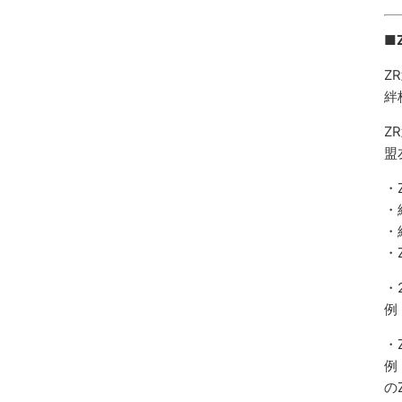
■
Z
絆
Z
盟
・
・
・
・
・
例
・
例
の