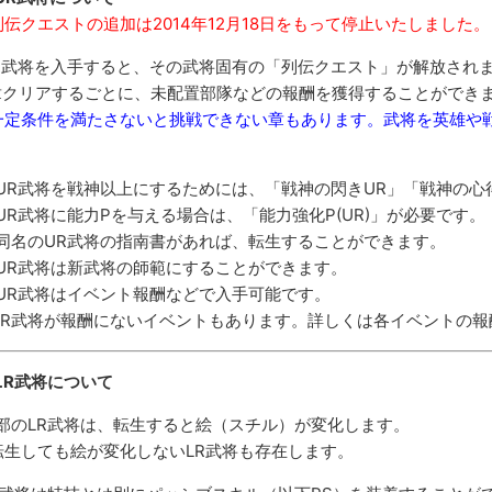
列伝クエストの追加は2014年12月18日をもって停止いたしました。
R武将を入手すると、その武将固有の「列伝クエスト」が解放され
章クリアするごとに、未配置部隊などの報酬を獲得することができ
一定条件を満たさないと挑戦できない章もあります。武将を英雄や
。
UR武将を戦神以上にするためには、「戦神の閃きUR」「戦神の心
UR武将に能力Pを与える場合は、「能力強化P(UR)」が必要です。
同名のUR武将の指南書があれば、転生することができます。
UR武将は新武将の師範にすることができます。
UR武将はイベント報酬などで入手可能です。
UR武将が報酬にないイベントもあります。詳しくは各イベントの
LR武将について
部のLR武将は、転生すると絵（スチル）が変化します。
転生しても絵が変化しないLR武将も存在します。