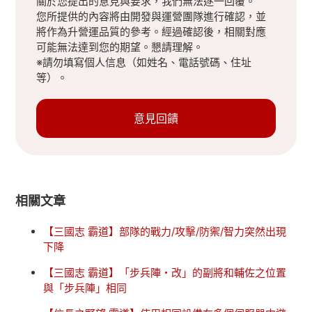
關於您提出的意見與要求，我們無法逐一回覆。
您所提供的內容將由開發與運營團隊進行確認，並
將作為升營運品質的參考。經過確認後，相關對應
可能無法達到您的期望。懇請理解。
※請勿填寫個人信息（如姓名、電話號碼、住址
等）。
意見回饋
相關文章
【三國志 霸道】部隊的戰力/攻擊/防禦/智力突然出現
下降
【三國志 霸道】「步兵陣・改」的副將和輔佐之位置
與「步兵陣」相同