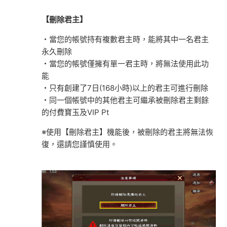
【刪除君主】
・當您的帳號持有複數君主時，能將其中一名君主
永久刪除
・當您的帳號僅擁有單一君主時，將無法使用此功
能
・只有創建了7日(168小時)以上的君主可進行刪除
・同一個帳號中的其他君主可繼承被刪除君主剩餘
的付費寶玉及VIP Pt
※使用【刪除君主】機能後，被刪除的君主將無法恢
復，還請您謹慎使用。