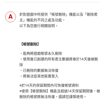
針對遊戲中所提供「帳號刪除」機能以及「刪除君
主」機能的不同之處及功能，
以下為您進行相關說明。
【帳號刪除】
・能夠將遊戲帳號永久刪除
・使用後已創建的所有君主數據將會於14天後被刪
除
・已刪除的數據無法恢復
・將無法從其他裝置登入
※於14天的保留期間內可恢復帳號資料
※使用【帳號刪除】機能且超過14天保留期間後，被
刪除的帳號將無法恢復，還請您謹慎使用。