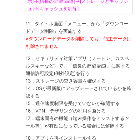
示]→[信長の野望 覇道]→[ストレージとキャッシ
ュ]→[キャッシュを削除]
11．タイトル画面「メニュー」から「ダウンロー
ドデータ削除」を実施する
※ダウンロードデータを削除しても、領主データは
削除されません
12．セキュリティ対策アプリ（ノートン、カスペ
ルスキーなど）で、『信長の野望 覇道』に関する
通信許可設定(例外設定)を行う
13．ストレージの空き容量を確保する
14．OSが最新版にアップデートされているかを確
認する
15．通信速度制限を受けていないか確認する
16．VPN、テザリングの利用を避ける
17．端末固有の機能（端末操作をアシストするツ
ール等）が有効になっている場合には解除する
18．アプリを再インストールする