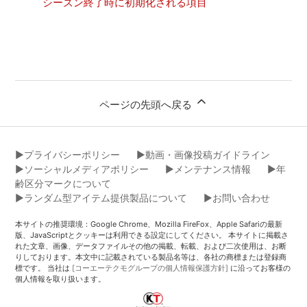
シーズン終了時に初期化される項目
ページの先頭へ戻る
▶︎プライバシーポリシー
▶︎動画・画像投稿ガイドライン
▶︎ソーシャルメディアポリシー
▶︎メンテナンス情報
▶︎年
齢区分マークについて
▶︎ランダム型アイテム提供製品について
▶︎お問い合わせ
本サイトの推奨環境：Google Chrome、Mozilla FireFox、Apple Safariの最新
版、JavaScriptとクッキーは利用できる設定にしてください。 本サイトに掲載さ
れた文章、画像、データファイルその他の掲載、転載、および二次使用は、お断
りしております。本文中に記載されている製品名等は、各社の商標または登録商
標です。 当社は
[コーエーテクモグループの個人情報保護方針]
に沿ってお客様の
個人情報を取り扱います。