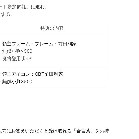
ート参加御礼」に進む。
力する。
特典の内容
・領主フレーム：フレーム・前田利家
・無償小判×500
・良将登用状×3
・領主アイコン：CBT前田利家
・無償小判×500
設問にお答えいただくと受け取れる「合言葉」をお持