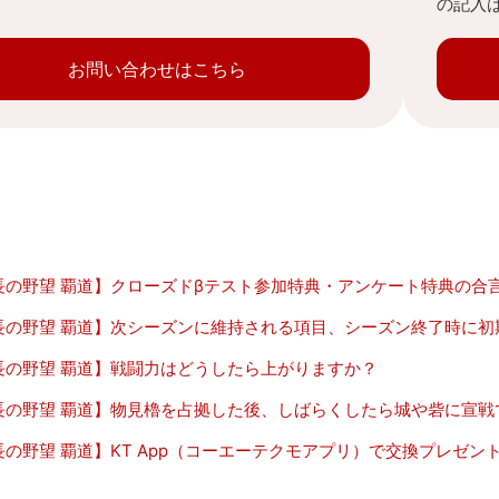
の記入
お問い合わせはこちら
長の野望 覇道】クローズドβテスト参加特典・アンケート特典の合
長の野望 覇道】次シーズンに維持される項目、シーズン終了時に初
長の野望 覇道】戦闘力はどうしたら上がりますか？
長の野望 覇道】物見櫓を占拠した後、しばらくしたら城や砦に宣戦
長の野望 覇道】KT App（コーエーテクモアプリ）で交換プレゼ