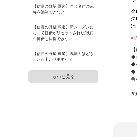
【信長の野望 覇道】同じ名前の武
ク
将を編制できない
ク
け
【信長の野望 覇道】新シーズンに
なって皆伝がリセットされた/以前
※
の皆伝を習得できない
【
【信長の野望 覇道】戦闘力はどう
◆
したら上がりますか？
◆
◆
もっと見る
典
関