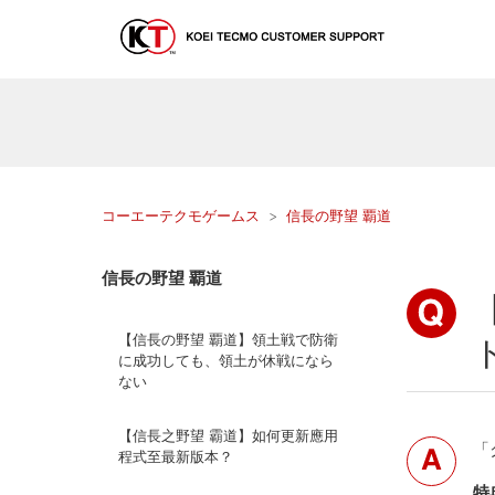
コーエーテクモゲームス
信長の野望 覇道
信長の野望 覇道
【信長の野望 覇道】領土戦で防衛
に成功しても、領土が休戦になら
ない
【信長之野望 霸道】如何更新應用
「
程式至最新版本？
特