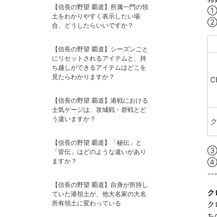
【信長の野望 覇道】所属一門の領
①
土をわかりやすく表示したい場
②
合、どうしたらいいですか？
【信長の野望 覇道】シーズンごと
にリセットされるアイテムと、持
ち越しができるアイテムはどこを
見たらわかりますか？
C
【信長の野望 覇道】港戦における
士気ゲージは、攻城戦・砦戦とど
う違いますか？
【信長の野望 覇道】「秘伝」と
③
「皆伝」はどのような違いがあり
ますか？
④
--
【信長の野望 覇道】自身が所持し
ク
ていた港領土が、他大名家の大名
所有領土に変わっている
ク
ち