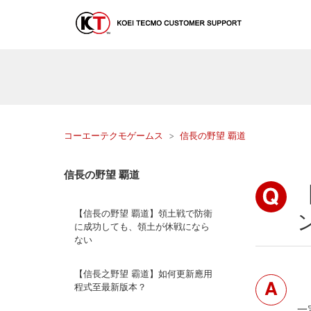
コーエーテクモゲームス
信長の野望 覇道
信長の野望 覇道
【信長の野望 覇道】領土戦で防衛
に成功しても、領土が休戦になら
ない
【信長之野望 霸道】如何更新應用
程式至最新版本？
一