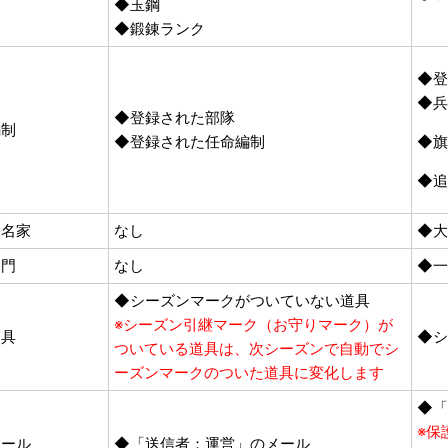
◆玉鋼
◆鍛錬ランク
◆登
◆
◆登録された部隊
編制
◆登録された任命編制
◆旗
◆追
大名家
なし
◆大
一門
なし
◆一
◆シーズンマークがついていない道具
※シーズン引継マーク（お守りマーク）が
道具
◆シ
ついている道具は、次シーズンで自動でシ
ーズンマークのついた道具に変化します
◆「
※保
メール
◆「送信者：運営」のメール