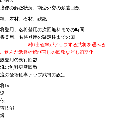
の耐久
接使の解放状況、南蛮外交の派遣回数
糧、木材、石材、鉄鉱
将登用、名将登用の次回無料までの時間
将登用、名将登用の確定枠までの回
数
※排出確率がアップする武将を選べる
、選んだ武将や選び直しの回数なども初期化
般登用の実行回数
流の無料更新回数
流の登場確率アップ武将の設定
将Lv
練達
皆伝
蛮技能
追縁