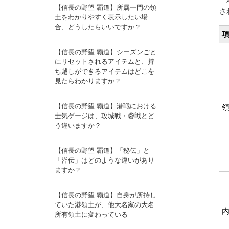
【信長の野望 覇道】所属一門の領
さ
土をわかりやすく表示したい場
合、どうしたらいいですか？
【信長の野望 覇道】シーズンごと
にリセットされるアイテムと、持
ち越しができるアイテムはどこを
見たらわかりますか？
【信長の野望 覇道】港戦における
士気ゲージは、攻城戦・砦戦とど
う違いますか？
【信長の野望 覇道】「秘伝」と
「皆伝」はどのような違いがあり
ますか？
【信長の野望 覇道】自身が所持し
ていた港領土が、他大名家の大名
所有領土に変わっている