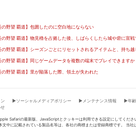
長の野望 覇道】包囲したのに空白地にならない
長の野望 覇道】物見櫓を占拠した後、しばらくしたら城や砦に宣戦
長の野望 覇道】シーズンごとにリセットされるアイテムと、持ち
長の野望 覇道】同じゲームデータを複数の端末でプレイできますか
長の野望 覇道】里が陥落した際、領土が失われた
イン
▶︎ソーシャルメディアポリシー
▶︎メンテナンス情報
▶︎年
わせ
eFox、Apple Safariの最新版、JavaScriptとクッキーは利用できる設
本文中に記載されている製品名等は、各社の商標または登録商標です。 当社