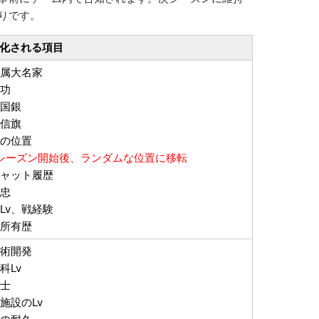
りです。
化される項目
属大名家
勲功
国銀
信旗
の位置
シーズン開始後、ランダムな位置に移転
ャット履歴
民忠
Lv、戦経験
所有歴
術開発
科Lv
兵士
施設のLv