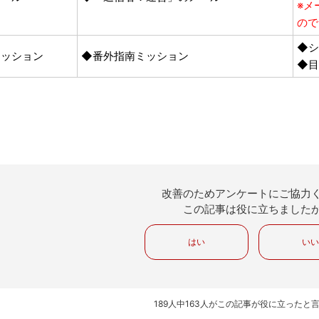
※メ
ので
◆シ
ミッション
◆番外指南ミッション
◆目
改善のためアンケートにご協力
この記事は役に立ちました
はい
い
189人中163人がこの記事が役に立ったと