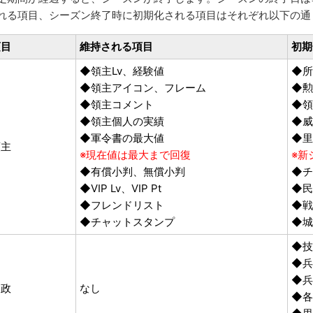
れる項目、シーズン終了時に初期化される項目はそれぞれ以下の通
項目
維持される項目
初期
◆領主Lv、経験値
◆所
◆領主アイコン、フレーム
◆
◆領主コメント
◆領
◆領主個人の実績
◆威
◆軍令書の最大値
◆里
領主
※現在値は最大まで回復
※新
◆有償小判、無償小判
◆チ
◆VIP Lv、VIP Pt
◆
◆フレンドリスト
◆戦
◆チャットスタンプ
◆城
◆技
◆兵
◆
内政
なし
◆各