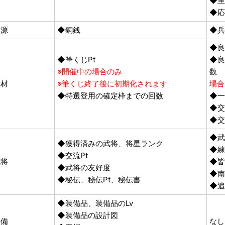
◆里
◆応
資源
◆銅銭
◆兵
◆良
◆筆くじPt
◆良
※開催中の場合のみ
人材
※筆くじ終了後に初期化されます
場合
◆特選登用の確定枠までの回数
◆一
◆交
◆交
◆武
◆獲得済みの武将、将星ランク
◆
◆交流Pt
武将
◆
◆武将の友好度
◆南
◆秘伝、秘伝Pt、秘伝書
◆
◆装備品、装備品のLv
◆装備品の設計図
装備
なし