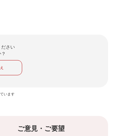
ください
か？
いえ
っています
ご意見・ご要望