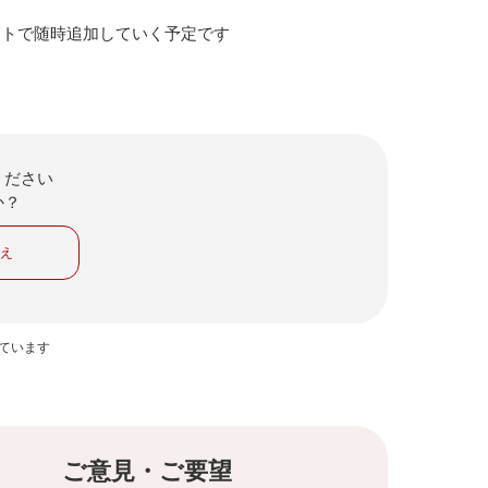
ートで随時追加していく予定です
ください
か？
いえ
っています
ご意見・ご要望