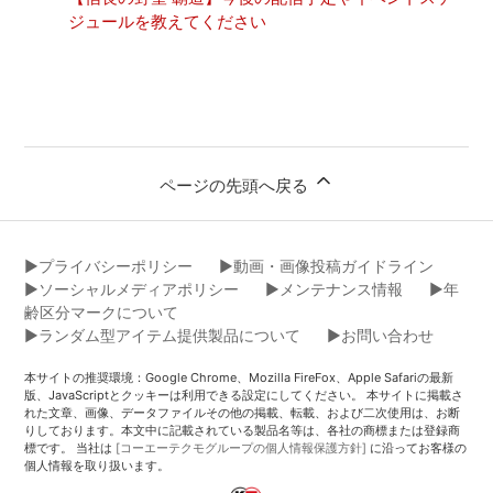
ジュールを教えてください
ページの先頭へ戻る
▶︎プライバシーポリシー
▶︎動画・画像投稿ガイドライン
▶︎ソーシャルメディアポリシー
▶︎メンテナンス情報
▶︎年
齢区分マークについて
▶︎ランダム型アイテム提供製品について
▶︎お問い合わせ
本サイトの推奨環境：Google Chrome、Mozilla FireFox、Apple Safariの最新
版、JavaScriptとクッキーは利用できる設定にしてください。 本サイトに掲載さ
れた文章、画像、データファイルその他の掲載、転載、および二次使用は、お断
りしております。本文中に記載されている製品名等は、各社の商標または登録商
標です。 当社は
[コーエーテクモグループの個人情報保護方針]
に沿ってお客様の
個人情報を取り扱います。