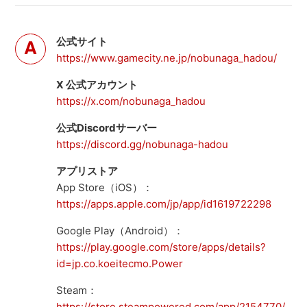
公式サイト
https://www.gamecity.ne.jp/nobunaga_hadou/
X 公式アカウント
https://x.com/nobunaga_hadou
公式Discordサーバー
https://discord.gg/nobunaga-hadou
アプリストア
App Store（iOS）：
https://apps.apple.com/jp/app/id1619722298
Google Play（Android）：
https://play.google.com/store/apps/details?
id=jp.co.koeitecmo.Power
Steam：
https://store.steampowered.com/app/2154770/_