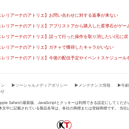
スレリアーナのアトリエ】お問い合わせに対する返事が来ない
スレリアーナのアトリエ】アプリストアから購入した星導石がゲー
スレリアーナのアトリエ】誤って行った操作を取り消したい/元に戻
スレリアーナのアトリエ】ガチャで獲得したキャラがいない
スレリアーナのアトリエ】今後の配信予定やイベントスケジュール
イン
▶︎ソーシャルメディアポリシー
▶︎メンテナンス情報
▶︎年
わせ
eFox、Apple Safariの最新版、JavaScriptとクッキーは利用できる設
本文中に記載されている製品名等は、各社の商標または登録商標です。 当社