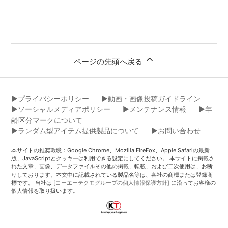
ページの先頭へ戻る
▶︎プライバシーポリシー
▶︎動画・画像投稿ガイドライン
▶︎ソーシャルメディアポリシー
▶︎メンテナンス情報
▶︎年
齢区分マークについて
▶︎ランダム型アイテム提供製品について
▶︎お問い合わせ
本サイトの推奨環境：Google Chrome、Mozilla FireFox、Apple Safariの最新
版、JavaScriptとクッキーは利用できる設定にしてください。 本サイトに掲載さ
れた文章、画像、データファイルその他の掲載、転載、および二次使用は、お断
りしております。本文中に記載されている製品名等は、各社の商標または登録商
標です。 当社は
[コーエーテクモグループの個人情報保護方針]
に沿ってお客様の
個人情報を取り扱います。