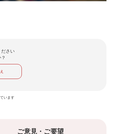
ください
か？
いえ
っています
ご意見・ご要望