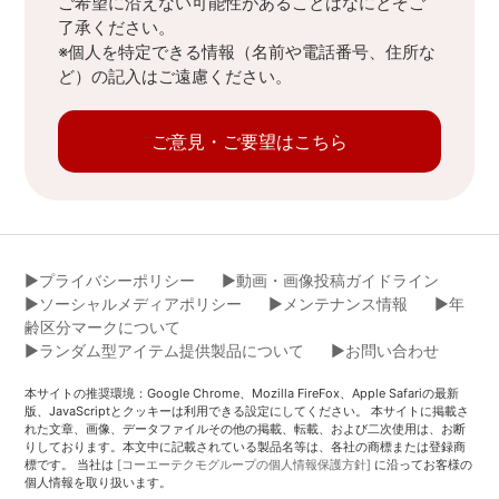
ご希望に沿えない可能性があることはなにとぞご
了承ください。
※個人を特定できる情報（名前や電話番号、住所な
ど）の記入はご遠慮ください。
ご意見・ご要望はこちら
▶︎プライバシーポリシー
▶︎動画・画像投稿ガイドライン
▶︎ソーシャルメディアポリシー
▶︎メンテナンス情報
▶︎年
齢区分マークについて
▶︎ランダム型アイテム提供製品について
▶︎お問い合わせ
本サイトの推奨環境：Google Chrome、Mozilla FireFox、Apple Safariの最新
版、JavaScriptとクッキーは利用できる設定にしてください。 本サイトに掲載さ
れた文章、画像、データファイルその他の掲載、転載、および二次使用は、お断
りしております。本文中に記載されている製品名等は、各社の商標または登録商
標です。 当社は
[コーエーテクモグループの個人情報保護方針]
に沿ってお客様の
個人情報を取り扱います。