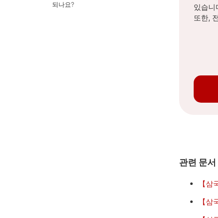
되나요?
있습니
또한, 
관련 문서
【삼국
【삼국