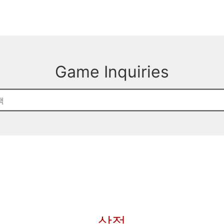
Game Inquiries
상점