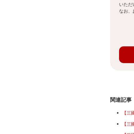
いただ
なお、
関連記事
【三
【三