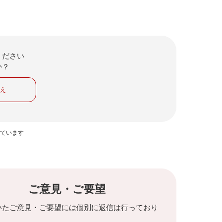
ください
か？
いえ
っています
ご意見・ご要望
いたご意見・ご要望には個別に返信は行っており
。