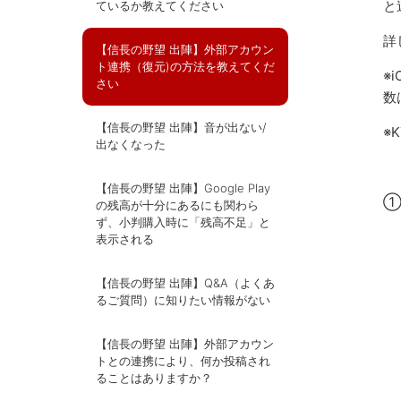
と
ているか教えてください
詳
【信長の野望 出陣】外部アカウン
ト連携（復元)の方法を教えてくだ
※
さい
数
【信長の野望 出陣】音が出ない/
※
出なくなった
【信長の野望 出陣】Google Play
①
の残高が十分にあるにも関わら
ず、小判購入時に「残高不足」と
表示される
【信長の野望 出陣】Q&A（よくあ
るご質問）に知りたい情報がない
【信長の野望 出陣】外部アカウン
トとの連携により、何か投稿され
ることはありますか？