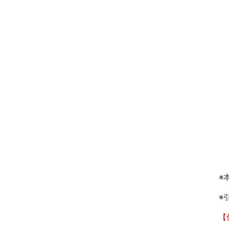
※
※
【