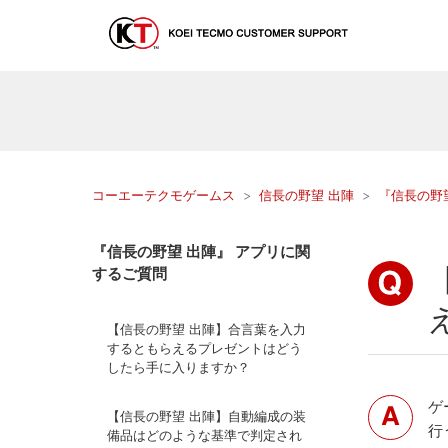
コーエーテクモゲームス
信長の野望 出陣
『信長の野
『信長の野望 出陣』 アプリに関
するご質問
【信長の野望 出陣】合言葉を入力
するともらえるプレゼントはどう
したら手に入りますか？
ゲ
【信長の野望 出陣】自動編成の装
行
備品はどのような基準で判定され