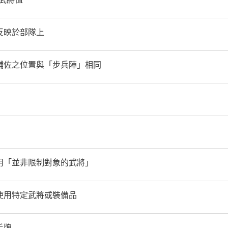
反映於部隊上
輔佐之位置與「步兵陣」相同
用「並非限制對象的武將」
使用特定武將或裝備品
手牌