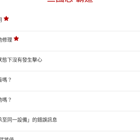
用
動修理
狀態下沒有發生擊心
看嗎？
動嗎？
承至同一設備」的錯誤訊息
武將值