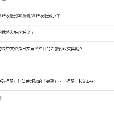
拿牌次數沒有重置/拿牌次數減少了
的武將友好度減少了
的是中文還是日文直播節目的遊戲內虛寶獎勵？
突破掃蕩」無法使部隊的「突擊」、「掃蕩」技能Lv+1
分