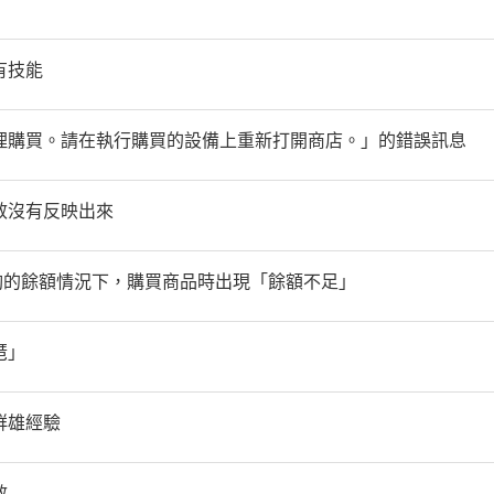
有技能
理購買。請在執行購買的設備上重新打開商店。」的錯誤訊息
效沒有反映出來
示有足夠的餘額情況下，購買商品時出現「餘額不足」
琶」
群雄經驗
效