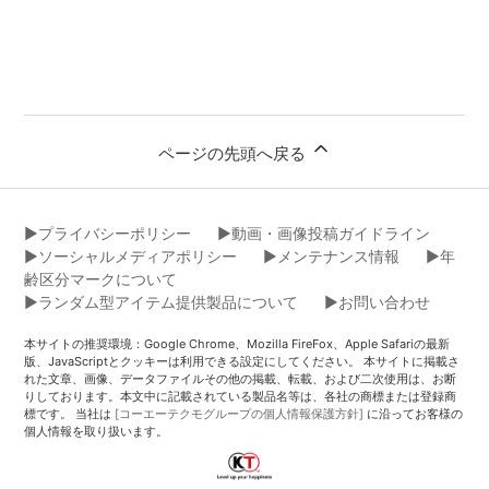
ページの先頭へ戻る
▶︎プライバシーポリシー
▶︎動画・画像投稿ガイドライン
▶︎ソーシャルメディアポリシー
▶︎メンテナンス情報
▶︎年
齢区分マークについて
▶︎ランダム型アイテム提供製品について
▶︎お問い合わせ
本サイトの推奨環境：Google Chrome、Mozilla FireFox、Apple Safariの最新
版、JavaScriptとクッキーは利用できる設定にしてください。 本サイトに掲載さ
れた文章、画像、データファイルその他の掲載、転載、および二次使用は、お断
りしております。本文中に記載されている製品名等は、各社の商標または登録商
標です。 当社は
[コーエーテクモグループの個人情報保護方針]
に沿ってお客様の
個人情報を取り扱います。