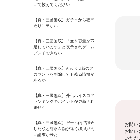
いて教えてください
【真・三國無双】ガチャから確率
通りに出ない
【真・三國無双】「空き容量が不
足しています」と表示されゲーム
プレイできない
【真・三國無双】Android版のア
カウントを削除しても残る情報が
あるか
【真・三國無双】外伝ハイスコア
ランキングのポイントが更新され
ません
【真・三國無双】ゲーム内で課金
お問い
した額と請求金額が違う/覚えのな
お問い
い請求が来た
いただ