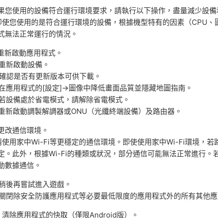
果您使用的設備符合運行環境要求，請執行以下操作，盡量減少設備
即使您使用的是符合運行環境的設備，根據機型特有的因素（CPU
式無法正常運行的情況。
. 重新啟動應用程式。
. 重新啟動設備。
. 確認是否有更新版本可供下載。
. 在應用程式的[設定]→圖像中降低畫面品質並隱藏地圖指南。
. 若設備處於省電模式，請解除省電模式。
. 重新啟動調製解調器或ONU（光纖終端設備）及路由器。
. 更改通信環境。
請使用家中Wi-Fi等更穩定的通信環境。即使使用家中Wi-Fi環境
定。此外，根據Wi-Fi的種類或狀況，部分通信可能無法正常進行。若在
動數據通信。
. 稍後再嘗試進入遊戲。
. 關閉除安全防護應用程式等必要最低限度的應用程式外的所有其他
0. 清除應用程式的快取（僅限Android版）。