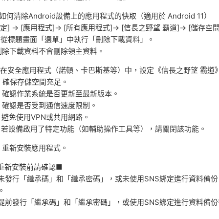
 如何清除Android設備上的應用程式的快取（適用於 Android 11）
設定] → [應用程式]→ [所有應用程式]→ [信長之野望 霸道]→ [儲存空
1. 從標題畫面「選單」中執行「刪除下載資料」。
刪除下載資料不會刪除領主資料。
2.在安全應用程式（諾頓、卡巴斯基等）中，設定《信長之野望 霸
3. 確保存儲空間充足。
4. 確認作業系統是否更新至最新版本。
5. 確認是否受到通信速度限制。
6. 避免使用VPN或共用網路。
7. 若設備啟用了特定功能（如輔助操作工具等），請關閉該功能。
8. 重新安裝應用程式。
重新安裝前請確認■
未發行「繼承碼」和「繼承密碼」，或未使用SNS綁定進行資料備
。
提前發行「繼承碼」和「繼承密碼」，或使用SNS綁定進行資料備