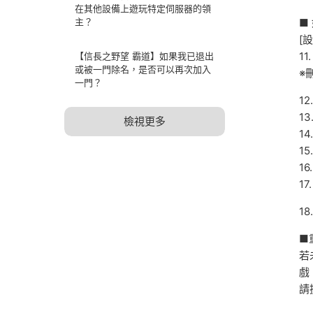
在其他設備上遊玩特定伺服器的領
主？
■
[
1
【信長之野望 霸道】如果我已退出
或被一門除名，是否可以再次加入
※
一門？
1
1
檢視更多
1
1
1
1
1
■
若
戲
請