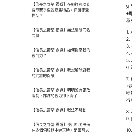
【信長之野望 霸道】在哪裡可以查
如
看每賽季重置哪些物品，保留哪些
※
物品？
程
【信長之野望 覇道】無法編制同名
1
武將
2
3
【信長之野望 霸道】如何提高我的
4
戰鬥力？
5
6
【信長之野望 霸道】我想解除對我
的武將的保護
7
※
【信長之野望 霸道】明明沒有更改
穩
編制，部隊的戰力卻下降了
行
【信長之野望 霸道】戰法不發動
8
9
【信長之野望 霸道】使用相同設備
1
在多個伺服器中遊玩時，是否可以