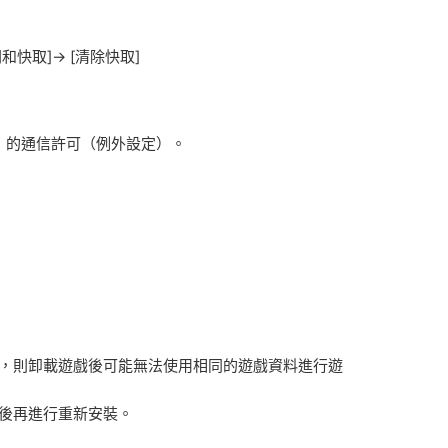
間和快取]→ [清除快取]
道》的通信許可（例外設定）。
份，則卸載遊戲後可能無法使用相同的遊戲資料進行遊
份後再進行重新安裝。