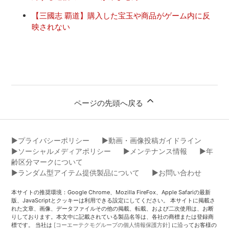
【三國志 覇道】購入した宝玉や商品がゲーム内に反
映されない
ページの先頭へ戻る
▶︎プライバシーポリシー
▶︎動画・画像投稿ガイドライン
▶︎ソーシャルメディアポリシー
▶︎メンテナンス情報
▶︎年
齢区分マークについて
▶︎ランダム型アイテム提供製品について
▶︎お問い合わせ
本サイトの推奨環境：Google Chrome、Mozilla FireFox、Apple Safariの最新
版、JavaScriptとクッキーは利用できる設定にしてください。 本サイトに掲載さ
れた文章、画像、データファイルその他の掲載、転載、および二次使用は、お断
りしております。本文中に記載されている製品名等は、各社の商標または登録商
標です。 当社は
[コーエーテクモグループの個人情報保護方針]
に沿ってお客様の