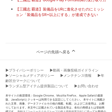
【三國志 覇道】装備品をURに進化させたのにミッシ
ョン「装備品をSR+以上にする」が達成できない
ページの先頭へ戻る
▶︎プライバシーポリシー
▶︎動画・画像投稿ガイドライン
▶︎ソーシャルメディアポリシー
▶︎メンテナンス情報
▶︎年
齢区分マークについて
▶︎ランダム型アイテム提供製品について
▶︎お問い合わせ
本サイトの推奨環境：Google Chrome、Mozilla FireFox、Apple Safariの最新
版、JavaScriptとクッキーは利用できる設定にしてください。 本サイトに掲載さ
れた文章、画像、データファイルその他の掲載、転載、および二次使用は、お断
りしております。本文中に記載されている製品名等は、各社の商標または登録商
標です。 当社は
[コーエーテクモグループの個人情報保護方針]
に沿ってお客様の