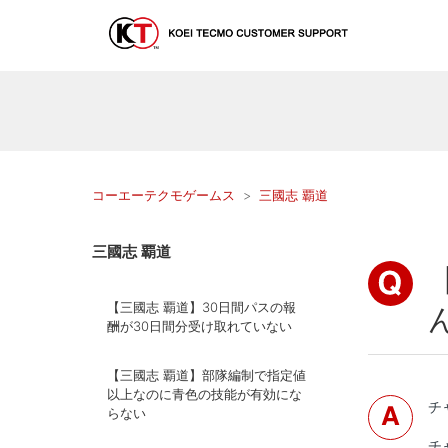
コーエーテクモゲームス
三國志 覇道
三國志 覇道
【三國志 覇道】30日間パスの報
酬が30日間分受け取れていない
【三國志 覇道】部隊編制で指定値
以上なのに青色の技能が有効にな
チ
らない
チ