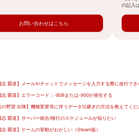
の記入
お問い合わせはこちら
國志 覇道】メールやチャットでメッセージを入力する際に改行でき
志 覇道】エラーコード：-808または-900が発生する
長の野望 出陣】機種変更等に伴うデータ引継ぎの方法を教えてくだ
國志 覇道】サーバー統合/移行のスケジュールが知りたい
國志 覇道】ゲームの挙動がおかしい（Steam版）