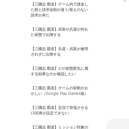
【三國志 覇道】ゲーム内で課金し
た額と請求金額が違う/覚えのない
請求が来た
【三國志 覇道】武装や兵器が外れ
た状態で出陣する
【三國志 覇道】兵器・武装が修理
されずに出陣する
【三國志 覇道】どの状態変化に属
する効果なのか確認したい
【三國志 覇道】ゲームの挙動がお
かしい（Google Play Games版）
【三國志 覇道】交流で登場させる
LR武将が設定できない
【三國志 覇道】ミッション対象の