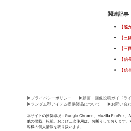
関連記事
【遙か
【三
【三國
【信
【信
▶︎プライバシーポリシー
▶︎動画・画像投稿ガイドラ
▶︎ランダム型アイテム提供製品について
▶︎お問い合
本サイトの推奨環境：Google Chrome、Mozilla Fir
他の掲載、転載、および二次使用は、お断りしております。
客様の個人情報を取り扱います。