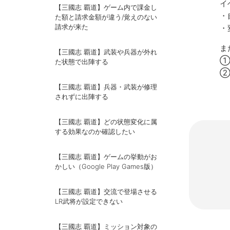
イ
【三國志 覇道】ゲーム内で課金し
・
た額と請求金額が違う/覚えのない
請求が来た
・
ま
【三國志 覇道】武装や兵器が外れ
①
た状態で出陣する
②
【三國志 覇道】兵器・武装が修理
されずに出陣する
【三國志 覇道】どの状態変化に属
する効果なのか確認したい
【三國志 覇道】ゲームの挙動がお
かしい（Google Play Games版）
【三國志 覇道】交流で登場させる
LR武将が設定できない
【三國志 覇道】ミッション対象の