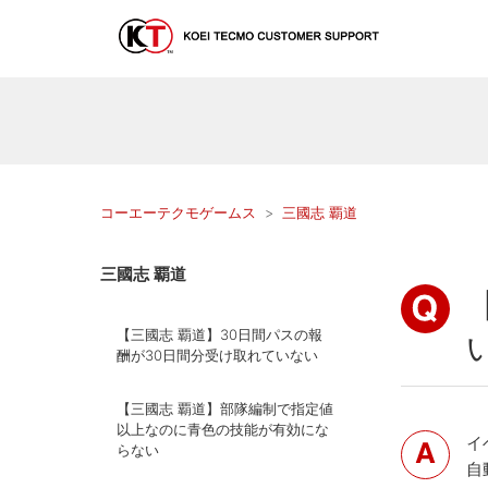
コーエーテクモゲームス
三國志 覇道
三國志 覇道
【三國志 覇道】30日間パスの報
酬が30日間分受け取れていない
【三國志 覇道】部隊編制で指定値
以上なのに青色の技能が有効にな
イ
らない
自