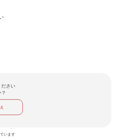
い
ください
か？
いえ
っています