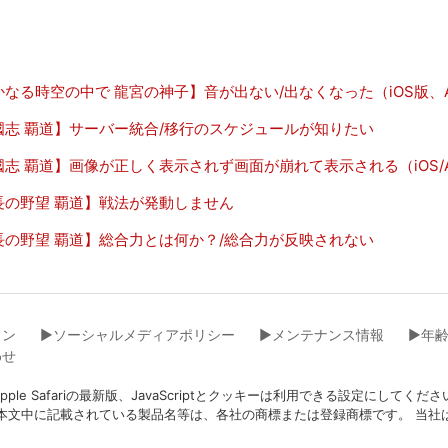
なる時空の中で 龍宮の神子】音が出ない/出なくなった（iOS版、An
國志 覇道】サーバー統合/移行のスケジュールが知りたい
志 覇道】画像が正しく表示されず画面が崩れて表示される（iOS/An
長の野望 覇道】戦法が発動しません
長の野望 覇道】総合力とは何か？/総合力が反映されない
イン
▶︎ソーシャルメディアポリシー
▶︎メンテナンス情報
▶︎年
わせ
eFox、Apple Safariの最新版、JavaScriptとクッキーは利用できる設
本文中に記載されている製品名等は、各社の商標または登録商標です。 当社