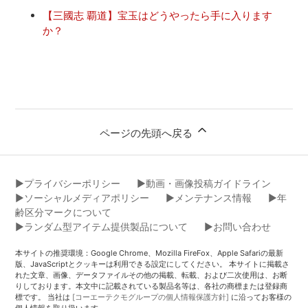
【三國志 覇道】宝玉はどうやったら手に入ります
か？
ページの先頭へ戻る
▶︎プライバシーポリシー
▶︎動画・画像投稿ガイドライン
▶︎ソーシャルメディアポリシー
▶︎メンテナンス情報
▶︎年
齢区分マークについて
▶︎ランダム型アイテム提供製品について
▶︎お問い合わせ
本サイトの推奨環境：Google Chrome、Mozilla FireFox、Apple Safariの最新
版、JavaScriptとクッキーは利用できる設定にしてください。 本サイトに掲載さ
れた文章、画像、データファイルその他の掲載、転載、および二次使用は、お断
りしております。本文中に記載されている製品名等は、各社の商標または登録商
標です。 当社は
[コーエーテクモグループの個人情報保護方針]
に沿ってお客様の
個人情報を取り扱います。