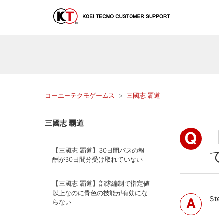
コーエーテクモゲームス
三國志 覇道
三國志 覇道
【三國志 覇道】30日間パスの報
酬が30日間分受け取れていない
【三國志 覇道】部隊編制で指定値
以上なのに青色の技能が有効にな
S
らない