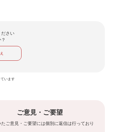
ください
か？
いえ
っています
ご意見・ご要望
いたご意見・ご要望には個別に返信は行っており
。