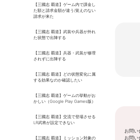
【三國志 覇道】ゲーム内で課金し
た額と請求金額が違う/覚えのない
請求が来た
【三國志 覇道】武装や兵器が外れ
た状態で出陣する
【三國志 覇道】兵器・武装が修理
されずに出陣する
【三國志 覇道】どの状態変化に属
する効果なのか確認したい
【三國志 覇道】ゲームの挙動がお
かしい（Google Play Games版）
【三國志 覇道】交流で登場させる
LR武将が設定できない
お問い
お問い
【三國志 覇道】ミッション対象の