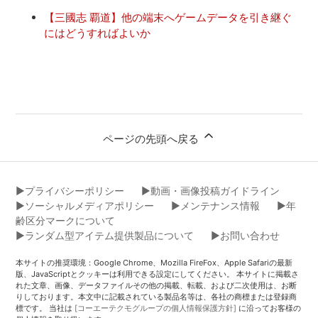
【三國志 覇道】他の端末へゲームデータを引き継ぐ
にはどうすればよいか
ページの先頭へ戻る
▶︎プライバシーポリシー
▶︎動画・画像投稿ガイドライン
▶︎ソーシャルメディアポリシー
▶︎メンテナンス情報
▶︎年
齢区分マークについて
▶︎ランダム型アイテム提供製品について
▶︎お問い合わせ
本サイトの推奨環境：Google Chrome、Mozilla FireFox、Apple Safariの最新
版、JavaScriptとクッキーは利用できる設定にしてください。 本サイトに掲載さ
れた文章、画像、データファイルその他の掲載、転載、および二次使用は、お断
りしております。本文中に記載されている製品名等は、各社の商標または登録商
標です。 当社は
[コーエーテクモグループの個人情報保護方針]
に沿ってお客様の