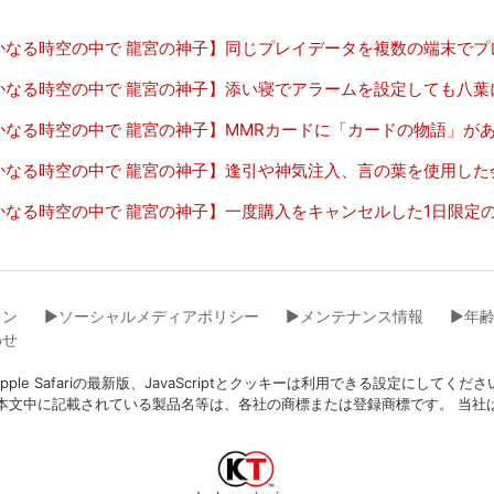
かなる時空の中で 龍宮の神子】同じプレイデータを複数の端末でプ
かなる時空の中で 龍宮の神子】添い寝でアラームを設定しても八葉
かなる時空の中で 龍宮の神子】MMRカードに「カードの物語」が
かなる時空の中で 龍宮の神子】逢引や神気注入、言の葉を使用した
かなる時空の中で 龍宮の神子】一度購入をキャンセルした1日限定
イン
▶︎ソーシャルメディアポリシー
▶︎メンテナンス情報
▶︎年
わせ
eFox、Apple Safariの最新版、JavaScriptとクッキーは利用できる設
本文中に記載されている製品名等は、各社の商標または登録商標です。 当社