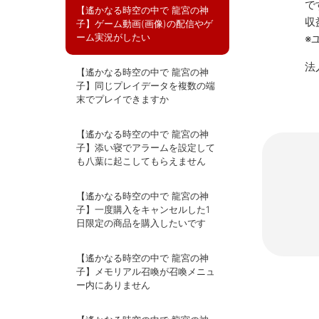
で
【遙かなる時空の中で 龍宮の神
収
子】ゲーム動画(画像)の配信やゲ
ーム実況がしたい
※
法
【遙かなる時空の中で 龍宮の神
子】同じプレイデータを複数の端
末でプレイできますか
【遙かなる時空の中で 龍宮の神
子】添い寝でアラームを設定して
も八葉に起こしてもらえません
【遙かなる時空の中で 龍宮の神
子】一度購入をキャンセルした1
日限定の商品を購入したいです
【遙かなる時空の中で 龍宮の神
子】メモリアル召喚が召喚メニュ
ー内にありません