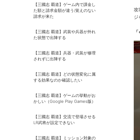
【三國志 覇道】ゲーム内で課金し
攻
た額と請求金額が違う/覚えのない
請求が来た
ジ
【三國志 覇道】武装や兵器が外れ
「
た状態で出陣する
【三國志 覇道】兵器・武装が修理
されずに出陣する
【三國志 覇道】どの状態変化に属
する効果なのか確認したい
【三國志 覇道】ゲームの挙動がお
かしい（Google Play Games版）
【三國志 覇道】交流で登場させる
LR武将が設定できない
【三國志 覇道】ミッション対象の