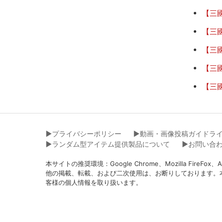
【三
【三國
【三
【三
【三
▶︎プライバシーポリシー
▶︎動画・画像投稿ガイドラ
▶︎ランダム型アイテム提供製品について
▶︎お問い合
本サイトの推奨環境：Google Chrome、Mozilla Fir
他の掲載、転載、および二次使用は、お断りしております。
客様の個人情報を取り扱います。