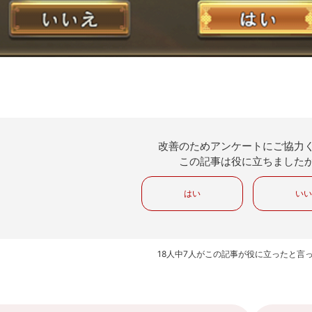
改善のためアンケートにご協力
この記事は役に立ちました
はい
い
18人中7人がこの記事が役に立ったと言