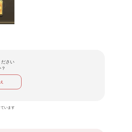
ください
か？
いえ
っています