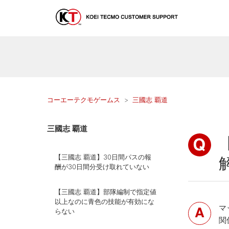
コーエーテクモゲームス
三國志 覇道
三國志 覇道
【三國志 覇道】30日間パスの報
酬が30日間分受け取れていない
【三國志 覇道】部隊編制で指定値
以上なのに青色の技能が有効にな
マ
らない
関