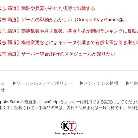
國志 覇道】武装や兵器が外れた状態で出陣する
志 覇道】ゲームの挙動がおかしい（Google Play Games版）
國志 覇道】部隊撃破や君主撃破、拠点占拠が週間ランキングに反映
國志 覇道】機種変更などによるデータ引継ぎで有償宝玉は引き継が
國志 覇道】サーバー統合/移行のスケジュールが知りたい
イン
▶︎ソーシャルメディアポリシー
▶︎メンテナンス情報
▶︎年
わせ
eFox、Apple Safariの最新版、JavaScriptとクッキーは利用できる設
本文中に記載されている製品名等は、各社の商標または登録商標です。 当社