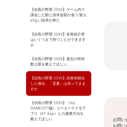
【信長の野望 20XX】ゲーム内で
課金した額と請求金額が違う/覚え
のない請求が来た
【信長の野望 20XX】名将紹介状
はいくつまで持つことができます
か
【信長の野望 20XX】貴石の所持
数上限を教えてほしい
【信長の野望 20XX】武将初期化
した場合、「霊素」は戻ってきま
すか
【信長の野望 20XX】（my
GAMECITY版）コーエーテクモア
プリ（KT App）との連携方法を
教えてほしい
お問い
お問い