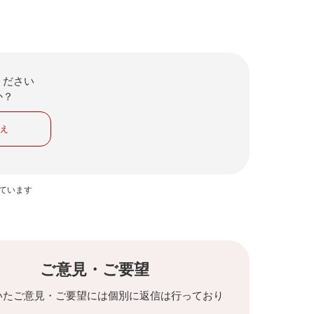
ください
か？
いえ
っています
ご意見・ご要望
いたご意見・ご要望には個別に返信は行っており
。