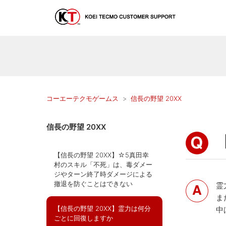
コーエーテクモゲームス
信長の野望 20XX
信長の野望 20XX
【信長の野望 20XX】☆5真田幸
村のスキル「不死」は、毒ダメー
ジやターン終了時ダメージによる
撤退を防ぐことはできない
霊
ま
【信長の野望 20XX】霊力は何分
中
ごとに回復しますか